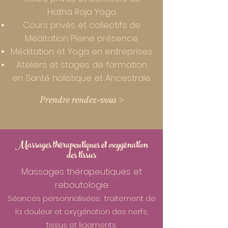
Hatha Raja Yoga
Cours privés et collectifs de
Méditation Pleine présence
Méditation et Yoga en entreprises
Ateliers et stages de formation
en Santé holistique et Ancestrale
Prendre rendez-vous >
Massages thérapeutiques et oxygénation
des tissus
Massages thérapeutiques et
reboutologie
Séances personnalisées: traitement de
la douleur et oxygénation des nerfs,
tissus et ligaments.