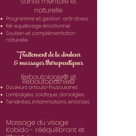
Santé mentale et
naturelle
Programme et gestion anti-stress
Ré-equilibrage émotionnel
Soutien et complémentation
naturelle
Traitement de la douleur
& massages thérapeutiques
Reboutologie® et
Reboutopathie©
Douleurs articulo-musculaires
Lombalgies, sciatique, dorsalgies
Tendinites, inflammations, entorses
Massage du visage
Kobido - rééquilibrant et