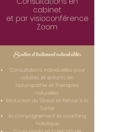
Consultations en
cabinet
et par
visioconférence
Zoom
Soutien et traitement naturel ciblés
Consultations individuelles pour
adultes et enfants en
Naturopathie et Thérapies
naturelles
Réduction du Stress et Retour à la
Santé
Accompagnement et coaching
holistique
Cours privés et collectifs de