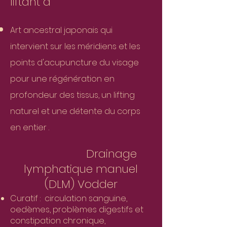
liftant a
Art ancestral japonais qui
intervient sur les méridiens et les
points d'acupuncture du visag
e
pour une régénération en
profondeur des tissus, un lifting
naturel et une détente du corps
en entier .
Drainage
lymphatique manuel
(DLM) Vodder
Curatif : circulation sanguine,
oedèmes, problèmes digestifs et
constipation chronique,