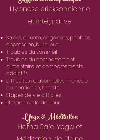
Hypnose ericksonnienne
et intégrative
Stress, anxiété, angoisses, phobies,
dépression, burn-out
Troubles du sommeil
Troubles du comportement
alimentaire et comportements
addictifs
Difficultés relationnelles, manque
de confiance, timidité
Etapes de vie difficiles
Gestion de la douleur
Yoga &Méditation
Hatha Raja Yoga et
Méditation de Pleine