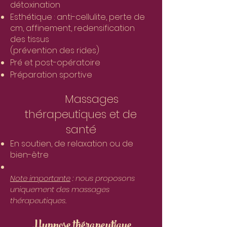
détoxination
Esthétique : anti-cellulite, perte de
cm, affinement, redensification
des tissus
(prévention des rides)
Pré et post-opératoire
Préparation sportive
Massages
thérapeutiques et de
santé
En soutien, de relaxation ou de
bien-être
Note importante
: nous proposons
uniquement des massages
thérapeutiques.
Hypnose thérapeutique