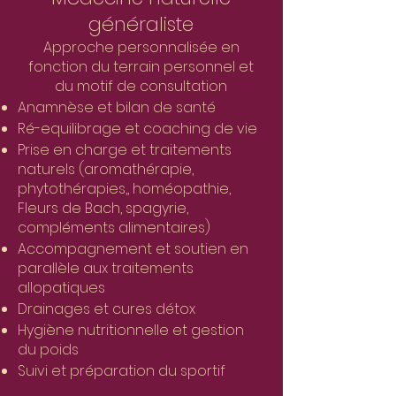
généraliste
Approche personnalisée en
fonction du terrain personnel et
du motif de consultation
Anamnèse et bilan de santé
Ré-equilibrage et coaching de vie
Prise en charge et traitements
naturels (aromathérapie,
phytothérapies,
, h
oméopathie,
Fleurs de Bach, spagyrie,
compléments alimentaires)
Accompagnement et soutien en
parallèle aux traitements
allopatiques
Drainages et cures détox
Hygiène nutritionnelle et gestion
du poids
Suivi et préparation du sportif