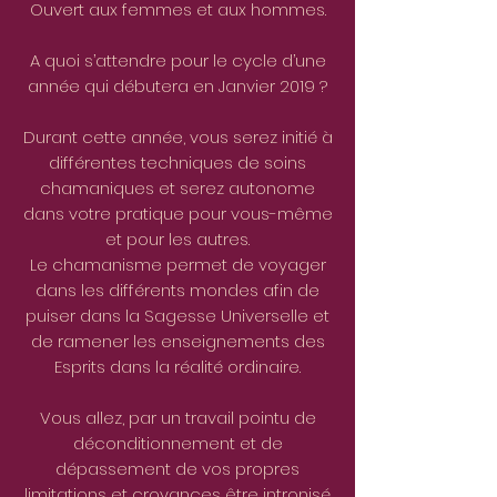
Ouvert aux femmes et aux hommes.
A quoi s’attendre pour le cycle d’une
année qui débutera en Janvier 2019 ?
Durant cette année, vous serez initié à
différentes techniques de soins
chamaniques et serez autonome
dans votre pratique pour vous-même
et pour les autres.
Le chamanisme permet de voyager
dans les différents mondes afin de
puiser dans la Sagesse Universelle et
de ramener les enseignements des
Esprits dans la réalité ordinaire.
Vous allez, par un travail pointu de
déconditionnement et de
dépassement de vos propres
limitations et croyances être intronisé