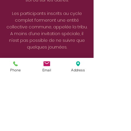
Les participants inscrits au cycle
complet formeront une entité
collective commune, appelée la tribu.
A moins d’une invitation spéciale, il
n’est pas possible de ne suivre que
quelques journées.
Contact :
☼ Nombre de places limité
Phone
Email
Address
☼ Réservation indispensable par
message
ou par téléphone :
079 453
53 96
Prix pour le cycle complet : 180 CHF
par journée
Horaires : dès le 12 janvier 2020 de
9h30 à 18h