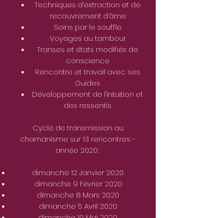
Techniques d’extraction et de
recouvrement d’âme
Soins par le souffle
Voyages au tambour
Transes et états modifiés de
conscience
Rencontre et travail avec ses
Guides
Développement de l’intuition et
des ressentis
Cycle de transmission au
chamanisme sur 13 rencontres -
année 2020 :
dimanche 12 Janvier 2020
dimanche 9 Février 2020
dimanche 8 Mars 2020
dimanche 5 Avril 2020
dimanche 10 Mai 2020