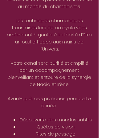
au monde du chamanisme.
Les techniques chamaniques
transmises lors de ce cycle vous
amèneront à gouter à la liberté d’être
un outil efficace aux mains de
l’Univers.
Votre canal sera purifié et amplifié
par un accompagnement
bienveillant et entouré de la synergie
de Nadia et Irène.
Avant-goût des pratiques pour cette
année :
Découverte des mondes subtils
Quêtes de vision
Rites de passage