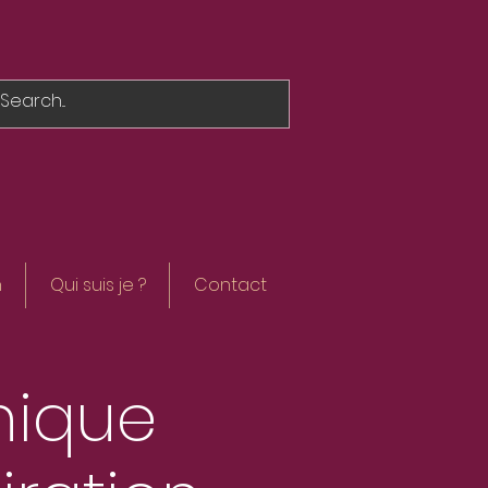
h
Qui suis je ?
Contact
ique