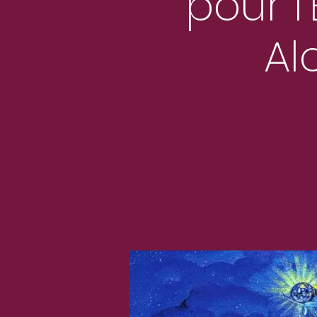
pour l
Al