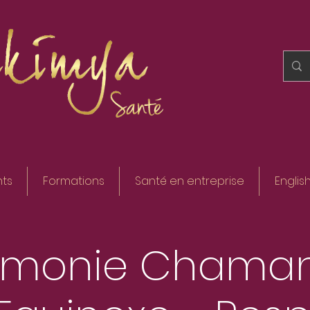
ts
Formations
Santé en entreprise
Englis
émonie Chaman