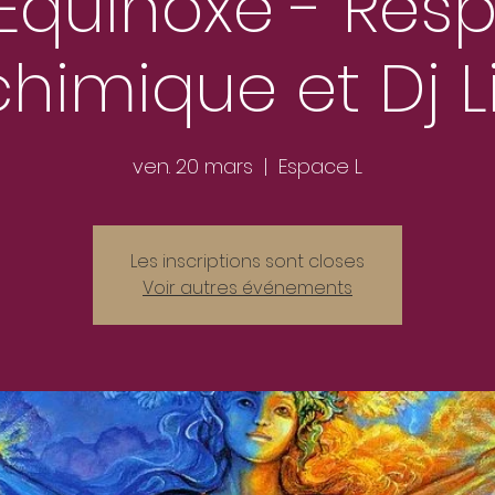
'Equinoxe - Resp
chimique et Dj L
ven. 20 mars
  |  
Espace L
Les inscriptions sont closes
Voir autres événements