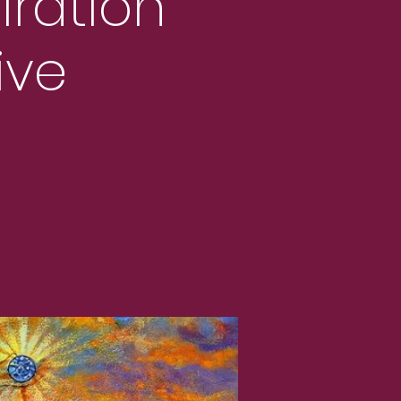
iration
ive