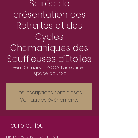
Soirée de
présentation des
Retraites et des
Cycles
Chamaniques des
Souffleuses d'Etoiles
ven. 06 mars
  |  
YOGA-Lausanne -
Espace pour Soi
Les inscriptions sont closes
Voir autres événements
Heure et lieu
06 mars 2020, 19:00 – 21:00