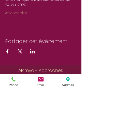
24 Mai 2020 :
Afficher plus
Partager cet événement
Alkimya - Approches
intégratives & Formations
Phone
Email
Address
Présentiel ou à distance, là où
vous êtes
Alkimya vous accueille en